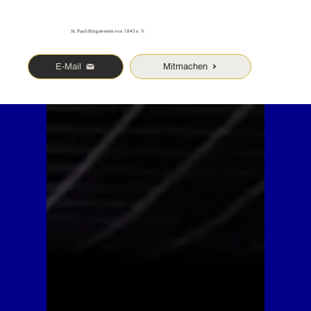
St. Pauli Bürgerverein von 1843 e. V.
E-Mail
Mitmachen